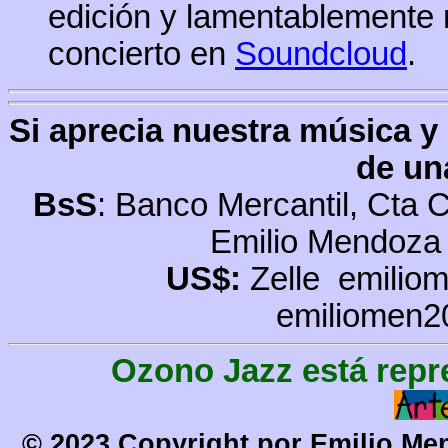
edición y lamentablemente no
concierto en
Soundcloud
.
Si aprecia nuestra música y
de un
Bs
S
: Banco Mercantil, Cta C
Emilio Mendoza
US$:
Zelle
emilio
emiliomen2
Ozono Jazz está repr
© 2023 Copyright por Emilio Me