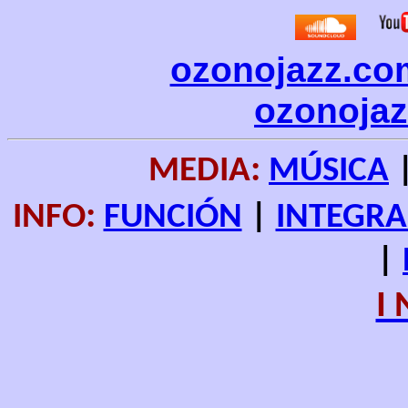
ozonojazz.co
ozonoja
:
MEDIA
MÚSICA
:
FUNCIÓN
INTEGRA
INFO
|
|
I 