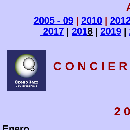
2005 - 09
|
2010
|
201
2017
|
201
8
|
2019
|
C O N C I E R
2 
Enero