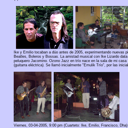
Ike y Emilio
tocaban
a dúo
antes de 2005, experimentando nuevas pi
Beatles, Boleros y Bossas
.
La amistad musical con Ike Lizardo data
peluquero Jacomino. Ozono Jazz en trío nace en la sala de mi casa
(guitarra eléctrica). Se llamó inicialmente "Emulik Trío", por las ini
Viernes,
03-04-2005
, 9:00 pm (Cuarteto: Ike, Emilio, Francisco, Dha)