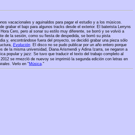
onos vacacionales y aguinaldos para pagar el estudio y a los músicos.
 grabar el bajo para algunos tracks desde el exterior. El baterista Lerryns
Hora Cero, pero al sonar su estilo muy diferente, se borró y se volvió a
nte de la sesión, como su fiesta de despedida, se borró su pista
dia y, encontrándose fuera del proyecto, se decidió grabar una pieza sólo
ructura,
Evolución
. El disco no se pudo publicar por un año entero porque
res de la misma universidad, Diana Arismendi y Adina Izarra, se negaron a
a popular y jazz: Se tuvo que traducir el texto del trabajo completo al
 el 2012 se rmezcló de nuevoy se imprimió la segunda edición con letras en
irales
. Verlo en "
Música
."