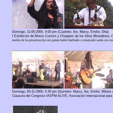
Domingo, 11-06-2005, 4:00 pm (Cuarteto: Ike, Marcy, Emilio, Dha)
,
I Exhibición de Motos
Custom
y
Choppers
de los
Altos Mirandinos
C
medio de la presentación sin jamás haber hablado o ensayado nada con no
Domingo, 05-11-2005, 5:30 pm (Quinteto: Marcy, Ike, Emilio, Milan
Clausura del Congreso IASPM-AL/VE
, Asociación Internacional par