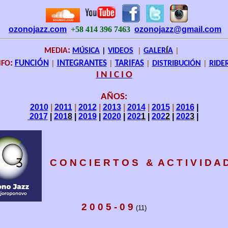
ozonojazz.com
+58 414 396 7463
ozonojazz@gmail.com
:
MEDIA
MÚSICA
|
VIDEOS
|
GALER
Í
A
|
:
NFO
FUNCIÓN
|
INTEGRANTES
|
TARIFAS
|
DISTRIBUCIÓN
|
RIDE
I N I C I O
AÑOS:
2010
|
2011
|
2012
|
2013
|
2014
|
2015
|
2016
|
2017
|
201
8
|
2019
|
2020
|
202
1
|
202
2
|
202
3
|
C O N C I E R T O S & A C T I V I D A 
2 0 0 5 - 0 9
(
1
1
)