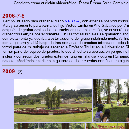
Concierto como audición videográfica, Teatro Emma Soler, Complejo 
2006-7-8
Tiempo utilizado para grabar el disco
NATURA
, con extensa posproducción 
Marcy se ausentó para parir a su hijo Víctor, Emilio en Año Sabático por 7 
después de grabar casi todos los tracks en una sola sesión, se ausentó por g
grabar con Lerryns posteriormente. En las tomas iniciales se grabaron varios
completamente ya que iba a estar ausente del grupo indefinidamente. Al fina
con la guitarra y tablã luego de tres semanas de práctica intensa de todos
formó parte de mi trabajo de ascenso a Profesor Titular en la Universidad S
formar parte del equipo de jurados, lo que dificultó su evaluación ya que n
inglés y conseguir dos jurados externos, uno en Islandia y otro en Rumanía
naranja, añadiéndole al disco la guitarra de doce cuerdas con Juan en algu
2009
(2)