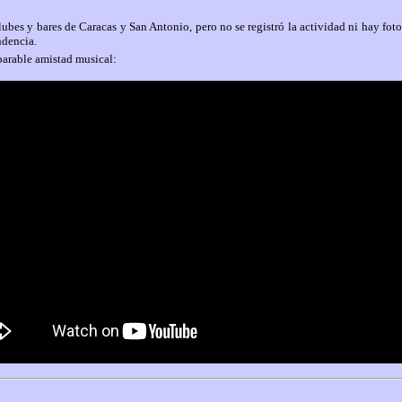
ubes y bares de Caracas y San Antonio, pero no se registró la actividad ni hay foto
ndencia.
parable amistad musical: