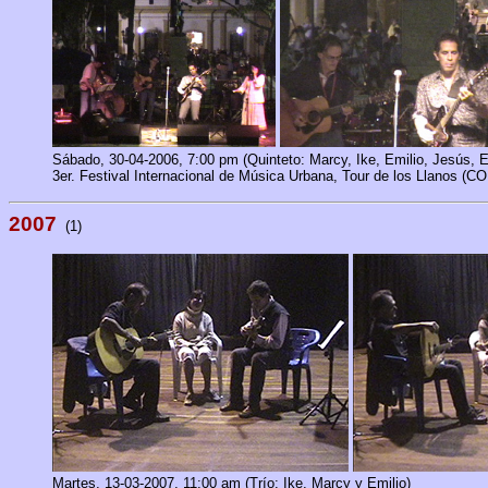
Sábado
, 30-04-2006, 7:00 pm (Quinteto: Marcy, Ike, Emilio, Jesús, E
3er. Festival Internacional de Música Urbana,
Tour de los Llanos (C
2007
(1)
Martes, 13-03-2007, 11:00 am (Trío: Ike, Marcy y Emilio)