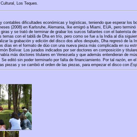
Cultural, Los Teques.
y contables dificultades económicas y logísticas, teniendo que esperar los b
meses (2008) en Karlsruhe, Alemania, Ike emigró a Miami, EUA, pero terminó de
iras y se trató de terminar de grabar los surcos faltantes con el baterista de 
 temas con el tablã de Dha en trío, pero como se fue a la India al día siguie
lizar la grabación y edición del disco dos años después, Dha regresó de la In
 los días en el formato de dúo con una nueva pieza más complicada en su est
imón Bolívar. Los jurados indicados por ser doctores en composición y titula
o había más doctores titulares en Venezuela y que además entendieran de músic
.
Se editó sin poder terminarlo por falta de financiamiento. Por tal razón, en
nas piezas y se cambió el orden de las piezas, para empezar el disco con
Esp